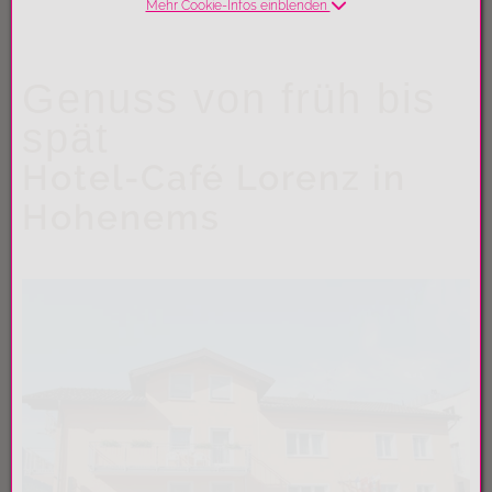
Mehr Cookie-Infos einblenden
Genuss von früh bis
spät
Hotel-Café Lorenz in
Hohenems