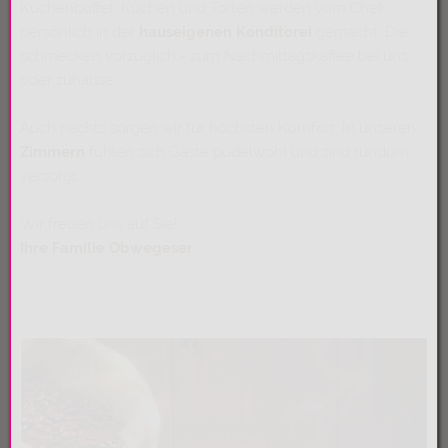
Kuchenbuffet. Kuchen und Torten werden vom Chef
persönlich in der
hauseigenen Konditorei
gemacht. Die
schmecken vorzüglich - zum Nachmittagskaffee bei uns
oder zuhause.
Auch nachts sorgen wir für höchsten Komfort: In unseren
Zimmern
fühlen sich Gäste pudelwohl und sind rundum
versorgt.
Wir freuen uns auf Sie!
Ihre Familie Obwegeser