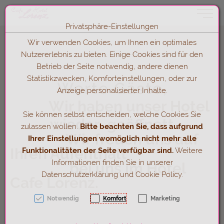
Toggle 
Privatsphäre-Einstellungen
Zum Inhalt springen [AK + 0]
Zum Hauptmenü springen [AK + 1]
Zum Hauptmenü (oben rechts) springen [AK + 2]
Zum Footer-Menü unten (angedockt an Browserrand) springen [A
Zum Widget-Menü rechts springen [AK + 4]
Zu den Inhalten im Fußbereich springen [AK + 5]
Wir verwenden Cookies, um Ihnen ein optimales
Nutzererlebnis zu bieten. Einige Cookies sind für den
Betrieb der Seite notwendig, andere dienen
Statistikzwecken, Komforteinstellungen, oder zur
Werte Gäste,
Anzeige personalisierter Inhalte.
Wir haben unser Hotel
Sie können selbst entscheiden, welche Cookies Sie
wieder geöffnett
zulassen wollen.
Bitte beachten Sie, dass aufgrund
Wir freuen uns auf
Ihrer Einstellungen womöglich nicht mehr alle
Ihren Aufenthalt
Funktionalitäten der Seite verfügbar sind.
Weitere
Informationen finden Sie in unserer
bei uns im Hotel
Datenschutzerklärung und Cookie Policy.
Cafe Lorenz.
Notwendig
Komfort
Marketing