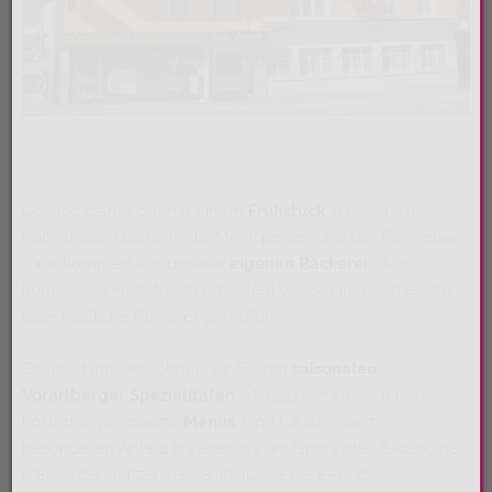
Der Tag startet gut mit einem
Frühstück
in unserem
Kaffeehaus. Das Brot, die Mehlspeisen und das Feingebäck
dazu kommen aus unserer
eigenen Bäckerei
.
Dazu
können Sie Frühstückschmankerl wie Schinkenomelette
oder köstliche Rühreier genießen.
Später dann verwöhnen wir Sie mit
saisonalen
Vorarlberger Spezialitäten
. Mittags bieten wir Ihnen
köstliche, preiswerte
Menüs
. Und für den ganz
besonderen Anlass kreieren wir umfangreiche, 6-gängige
Menüs der Spitzenklasse, inklusive Käse- und