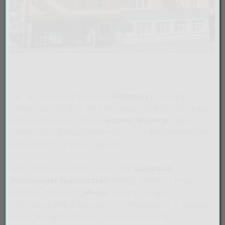
Der Tag startet gut mit einem
Frühstück
in unserem
Kaffeehaus. Das Brot, die Mehlspeisen und das Feingebäck
dazu kommen aus unserer
eigenen Bäckerei
.
Dazu
können Sie Frühstückschmankerl wie Schinkenomelette
oder köstliche Rühreier genießen.
Später dann verwöhnen wir Sie mit
saisonalen
Vorarlberger Spezialitäten
. Mittags bieten wir Ihnen
köstliche, preiswerte
Menüs
. Und für den ganz
besonderen Anlass kreieren wir umfangreiche, 6-gängige
Menüs der Spitzenklasse, inklusive Käse- und