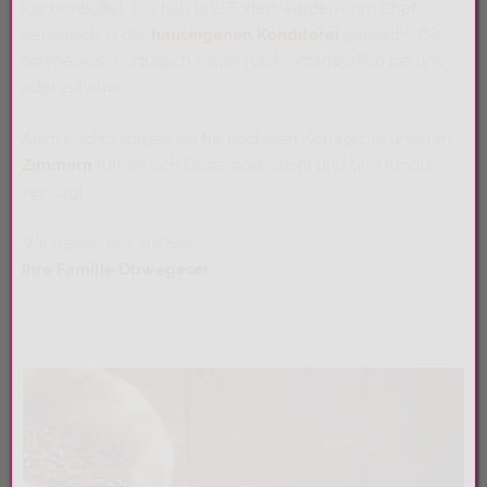
Kuchenbuffet. Kuchen und Torten werden vom Chef
persönlich in der
hauseigenen Konditorei
gemacht. Die
schmecken vorzüglich - zum Nachmittagskaffee bei uns
oder zuhause.
Auch nachts sorgen wir für höchsten Komfort: In unseren
Zimmern
fühlen sich Gäste pudelwohl und sind rundum
versorgt.
Wir freuen uns auf Sie!
Ihre Familie Obwegeser