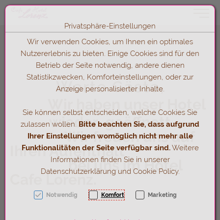
Toggle 
Privatsphäre-Einstellungen
Zum Inhalt springen [AK + 0]
Zum Hauptmenü springen [AK + 1]
Zum Hauptmenü (oben rechts) springen [AK + 2]
Zum Footer-Menü unten (angedockt an Browserrand) springen [A
Zum Widget-Menü rechts springen [AK + 4]
Zu den Inhalten im Fußbereich springen [AK + 5]
Wir verwenden Cookies, um Ihnen ein optimales
Nutzererlebnis zu bieten. Einige Cookies sind für den
Betrieb der Seite notwendig, andere dienen
Statistikzwecken, Komforteinstellungen, oder zur
Werte Gäste,
Anzeige personalisierter Inhalte.
Wir haben unser Hotel
Sie können selbst entscheiden, welche Cookies Sie
wieder geöffnett
zulassen wollen.
Bitte beachten Sie, dass aufgrund
Wir freuen uns auf
Ihrer Einstellungen womöglich nicht mehr alle
Ihren Aufenthalt
Funktionalitäten der Seite verfügbar sind.
Weitere
Informationen finden Sie in unserer
bei uns im Hotel
Datenschutzerklärung und Cookie Policy.
Cafe Lorenz.
Notwendig
Komfort
Marketing