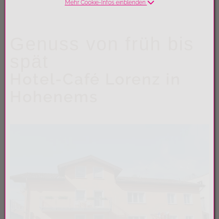
Mehr Cookie-Infos einblenden
Genuss von früh bis
spät
Hotel-Café Lorenz in
Hohenems