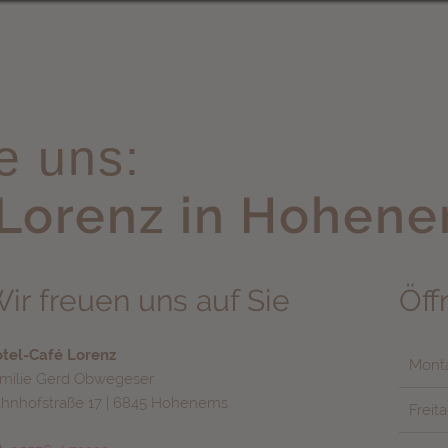
e uns:
 Lorenz in Hohen
ir freuen uns auf Sie
Öff
tel-Café Lorenz
Monta
milie Gerd Obwegeser
hnhofstraße 17 | 6845 Hohenems
Freit