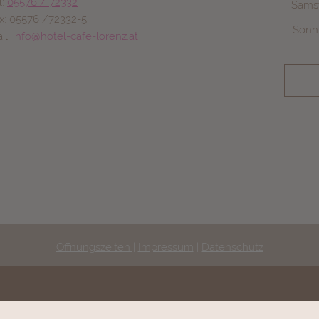
l:
05576 / 72332
Sams
x: 05576 /72332-5
Sonn- 
il:
info@hotel-cafe-lorenz.at
Öffnungszeiten |
Impressum
|
Datenschutz
Hotel-Café Lorenz
Familie Gerd Obwegeser | Bahnhofstraße 17 | A-6845 Hohenems