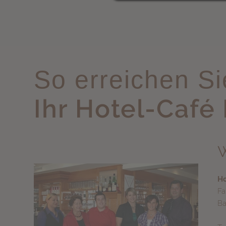
So erreichen Si
Ihr Hotel-Café
W
Ho
Fa
Ba