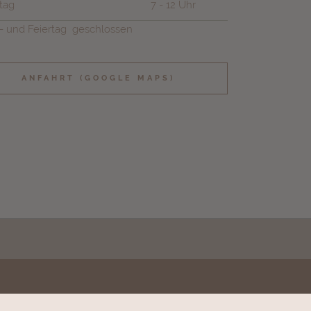
tag
7 - 12 Uhr
und Feiertag geschlossen
ANFAHRT (GOOGLE MAPS)