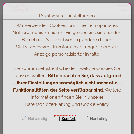
Toggle 
Privatsphäre-Einstellungen
Zum Inhalt springen [AK + 0]
Zum Hauptmenü springen [AK + 1]
Zum Hauptmenü (oben rechts) springen [AK + 2]
Zum Footer-Menü unten (angedockt an Browserrand) springen [A
Zum Widget-Menü rechts springen [AK + 4]
Zu den Inhalten im Fußbereich springen [AK + 5]
Wir verwenden Cookies, um Ihnen ein optimales
Nutzererlebnis zu bieten. Einige Cookies sind für den
Betrieb der Seite notwendig, andere dienen
Statistikzwecken, Komforteinstellungen, oder zur
Anzeige personalisierter Inhalte.
Bitte stimmen Sie den Cookies zu, damit Sie das
Sie können selbst entscheiden, welche Cookies Sie
folgende Formular nutzen können.
zulassen wollen.
Bitte beachten Sie, dass aufgrund
Ihrer Einstellungen womöglich nicht mehr alle
Funktionalitäten der Seite verfügbar sind.
Weitere
COOKIE INFORMATIONEN
ANSEHEN/ZUSTIMMEN
Informationen finden Sie in unserer
Datenschutzerklärung und Cookie Policy.
Notwendig
Komfort
Marketing